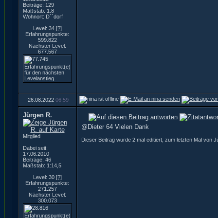
Beiträge: 129
Maßstab: 1:8
Wohnort: D´´dorf
Level: 34
[?]
Erfahrungspunkte:
599.822
Nächster Level:
677.567
26.08.2022
06:59
Jürgen R.
@Dieter 64 Vielen Dank
Mitglied
Dieser Beitrag wurde 2 mal editiert, zum letzten Mal von 
Dabei seit:
17.06.2010
Beiträge: 46
Maßstab: 1:14,5
Level: 30
[?]
Erfahrungspunkte:
271.257
Nächster Level:
300.073