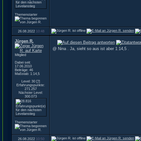
Themenstarter
26.08.2022
10:48
Jürgen R.
@ Nina . Ja, sieht so aus ist aber 1:14,5 .
Mitglied
Dabei seit:
17.06.2010
Beiträge: 46
Maßstab: 1:14,5
Level: 30
[?]
Erfahrungspunkte:
271.257
Nächster Level:
300.073
Themenstarter
26.08.2022
10:50