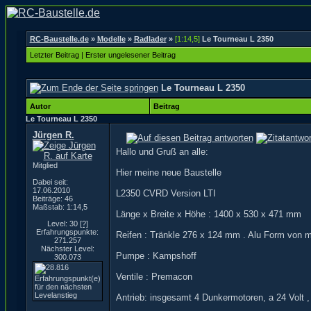
RC-Baustelle.de
»
Modelle
»
Radlader
»
[1:14,5]
Le Tourneau L 2350
Letzter Beitrag
|
Erster ungelesener Beitrag
Le Tourneau L 2350
Autor
Beitrag
Le Tourneau L 2350
Jürgen R.
Hallo und Gruß an alle:
Mitglied
Hier meine neue Baustelle
Dabei seit:
17.06.2010
L2350 CVRD Version LTI
Beiträge: 46
Maßstab: 1:14,5
Länge x Breite x Höhe : 1400 x 530 x 471 mm
Level: 30
[?]
Erfahrungspunkte:
Reifen : Tränkle 276 x 124 mm . Alu Form von m
271.257
Nächster Level:
Pumpe : Kampshoff
300.073
Ventile : Premacon
Antrieb: insgesamt 4 Dunkermotoren, a 24 Volt