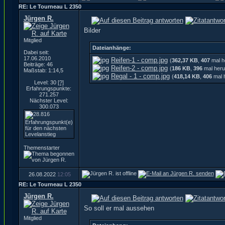
RE: Le Tourneau L 2350
Jürgen R.
Bilder
Mitglied
Dateianhänge:
Dabei seit:
17.06.2010
Reifen-1 - comp.jpg
(
362,37 KB
,
407
mal h
Beiträge: 46
Reifen-2 - comp.jpg
(
186 KB
,
396
mal heru
Maßstab: 1:14,5
Regal - 1 - comp.jpg
(
418,14 KB
,
406
mal 
Level: 30
[?]
Erfahrungspunkte:
271.257
Nächster Level:
300.073
Themenstarter
26.08.2022
12:05
RE: Le Tourneau L 2350
Jürgen R.
So soll er mal aussehen
Mitglied