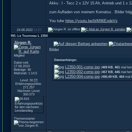
Akku : I - Tecc 2 x 12V 15 Ah, Antrieb und 1 x 
zum Aufladen von meinem Komatsu . Bilder folg
You tube
https://youtu.be/bIM96EodeVs
24.08.2022
11:57
RE: Le Tourneau L 2350
Jürgen R.
Bilder
Mitglied
Dateianhänge:
Dabei seit:
17.06.2010
L2350-001-comp.jpg
(
469 KB
,
461
mal her
Beiträge: 46
L2350-002-comp.jpg
(
457 KB
,
445
mal her
Maßstab: 1:14,5
L2350-004-comp.jpg
(
490,49 KB
,
464
mal 
Level: 30
[?]
Erfahrungspunkte:
271.257
Nächster Level:
300.073
Themenstarter