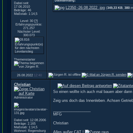
Dateianhang:
Dabei seit:
17.06.2010
L2350 -26.08.2022 .jpg
(
349,33 KB
,
380
ma
Beiträge: 46
Maßstab: 1:14,5
Level: 30
[?]
Erfahrungspunkte:
271.257
Nächster Level:
300.073
Themenstarter
26.08.2022
12:40
Christian
So einen wollte ich auch mal bauen aber dann
Administrator
Zeig uns doch das Innenleben. Achsen Getrie
__________________
MFG
Dabei seit: 12.08.2006
Christian
Beiträge: 2.165
Maßstab: 1:14,5
Wohnort: Regensburg
Alles außer CAT !