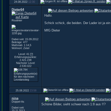
24.08.2022
12:30
Dieter64
Hallo.
Routinier
Schick schick, die beiden. Der Lader ist ja e
MfG Dieter
Dabei seit: 15.09.2012
Beiträge: 477
Maßstab: 1:14,5
Wohnort: Zetel
Level: 41
[?]
Erfahrungspunkte:
2.421.238
Nächster Level:
2.530.022
25.08.2022
23:58
nina
Doppel-As
Schöne Bilder, sieht schwer nach 1:8 aus !!?
Dabei seit:
15.11.2013