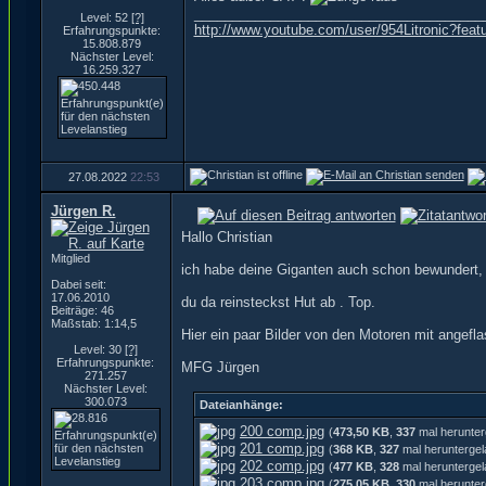
______________________________________
Level: 52
[?]
http://www.youtube.com/user/954Litronic?fea
Erfahrungspunkte:
15.808.879
Nächster Level:
16.259.327
27.08.2022
22:53
Jürgen R.
Hallo Christian
Mitglied
ich habe deine Giganten auch schon bewundert, w
Dabei seit:
17.06.2010
du da reinsteckst Hut ab . Top.
Beiträge: 46
Maßstab: 1:14,5
Hier ein paar Bilder von den Motoren mit angefl
Level: 30
[?]
Erfahrungspunkte:
MFG Jürgen
271.257
Nächster Level:
300.073
Dateianhänge:
200 comp.jpg
(
473,50 KB
,
337
mal herunter
201 comp.jpg
(
368 KB
,
327
mal heruntergel
202 comp.jpg
(
477 KB
,
328
mal heruntergel
203 comp.jpg
(
275,05 KB
,
330
mal herunter