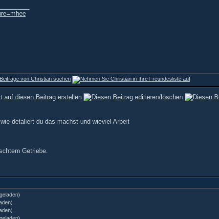
_________
ture=mhee
ie detaliert du das machst und wieviel Arbeit
aschtem Getriebe.
geladen)
aden)
aden)
geladen)