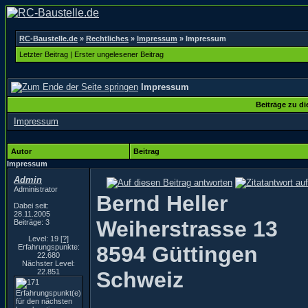
RC-Baustelle.de
»
Rechtliches
»
Impressum
»
Impressum
Letzter Beitrag
|
Erster ungelesener Beitrag
Impressum
Beiträge zu d
Impressum
Autor
Beitrag
Impressum
Admin
Administrator
Bernd Heller
Dabei seit:
28.11.2005
Weiherstrasse 13
Beiträge: 3
Level: 19
[?]
8594 Güttingen
Erfahrungspunkte:
22.680
Nächster Level:
22.851
Schweiz