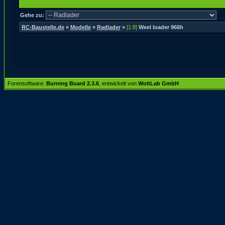
Gehe zu:
RC-Baustelle.de
»
Modelle
»
Radlader
»
[1:8]
Weel loader 966h
Forensoftware:
Burning Board 2.3.6
, entwickelt von
WoltLab GmbH