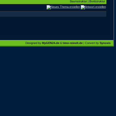
Baumstruktur
|
Brettstruktur
Designed by
MyGEN24.de
&
timo-reinelt.de
| Convert by
Synoxis