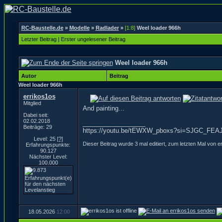
RC-Baustelle.de
»
Modelle
»
Radlader
»
[1:8]
Weel loader 966h
Letzter Beitrag
|
Erster ungelesener Beitrag
Weel loader 966h
Autor
Beitrag
Weel loader 966h
errikos1os
Mitglied
And painting...
Dabei seit:
02.02.2018
__________________
Beiträge: 29
https://youtu.be/tEWXW_pboxs?si=SJGC_FEA
Level: 25
[?]
Dieser Beitrag wurde 3 mal editiert, zum letzten Mal von 
Erfahrungspunkte:
90.127
Nächster Level:
100.000
18.05.2026
12:00