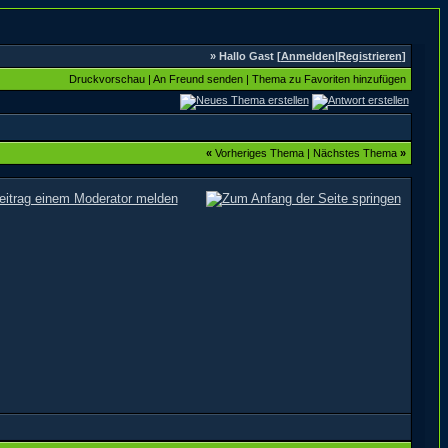
» Hallo Gast [
Anmelden
|
Registrieren
]
Druckvorschau
|
An Freund senden
|
Thema zu Favoriten hinzufügen
«
Vorheriges Thema
|
Nächstes Thema
»