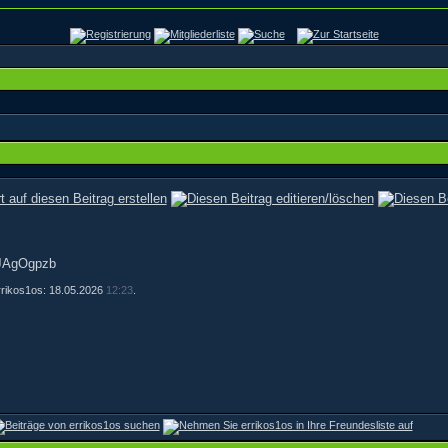
JAgOgpzb
errikos1os: 18.05.2026
12:23
.