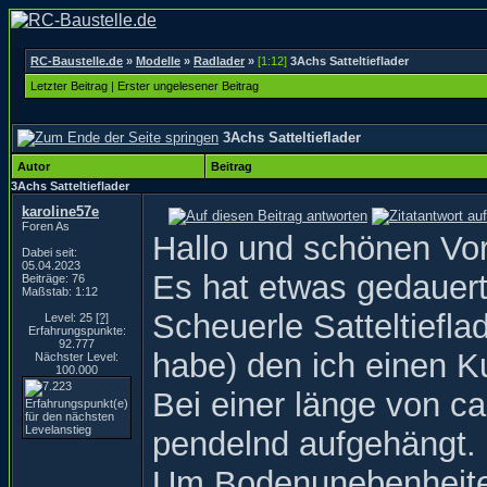
RC-Baustelle.de
»
Modelle
»
Radlader
»
[1:12]
3Achs Satteltieflader
Letzter Beitrag
|
Erster ungelesener Beitrag
3Achs Satteltieflader
Autor
Beitrag
3Achs Satteltieflader
karoline57e
Foren As
Hallo und schönen Vo
Dabei seit:
05.04.2023
Es hat etwas gedauert,
Beiträge: 76
Maßstab: 1:12
Scheuerle Satteltiefla
Level: 25
[?]
Erfahrungspunkte:
92.777
habe) den ich einen 
Nächster Level:
100.000
Bei einer länge von c
pendelnd aufgehängt.
Um Bodenunebenheiten