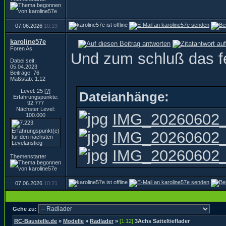
07.06.2026
10:19
karoline57e
Foren As
Und zum schluß das fe
Dabei seit:
05.04.2023
Beiträge: 76
Maßstab: 1:12
Level: 25
[?]
Dateianhänge:
Erfahrungspunkte:
92.777
Nächster Level:
IMG_20260602_
100.000
IMG_20260602_
IMG_20260602_
Themenstarter
07.06.2026
10:21
Gehe zu:
RC-Baustelle.de
»
Modelle
»
Radlader
»
[1:12]
3Achs Satteltieflader