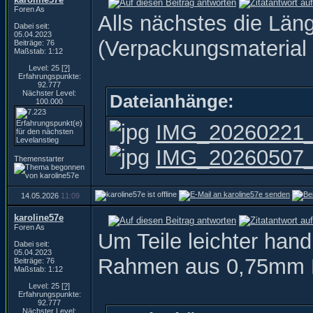
Foren As
Alls nächstes die Län
Dabei seit:
05.04.2023
(Verpackungsmaterial )
Beiträge: 76
Maßstab: 1:12
Level: 25
[?]
Erfahrungspunkte:
92.777
Nächster Level:
Dateianhänge:
100.000
IMG_20260221_
IMG_20260507_1
Themenstarter
14.05.2026
11:09
karoline57e
Foren As
Um Teile leichter han
Dabei seit:
05.04.2023
Rahmen aus 0,75mm 
Beiträge: 76
Maßstab: 1:12
Level: 25
[?]
Erfahrungspunkte:
92.777
Nächster Level: