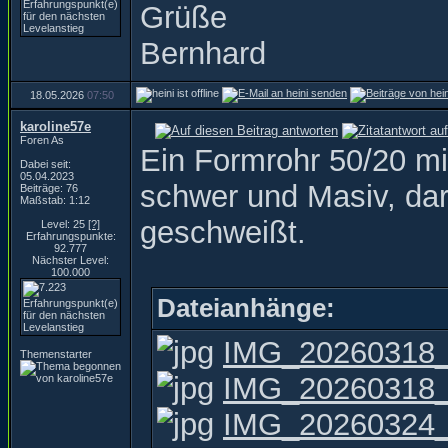
Grüße
Bernhard
18.05.2026
07:50
karoline57e
Foren As
Ein Formrohr 50/20 m
Dabei seit:
05.04.2023
schwer und Masiv, da
Beiträge: 76
Maßstab: 1:12
geschweißt.
Level: 25
[?]
Erfahrungspunkte:
92.777
Nächster Level:
100.000
Dateianhänge:
IMG_20260318_
Themenstarter
IMG_20260318_
IMG_20260324_