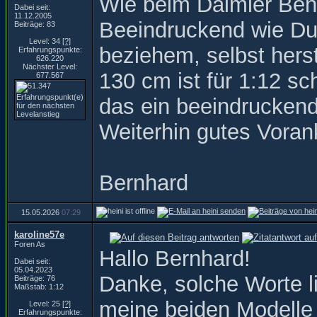
Wie beim Daimler Ben
Dabei seit:
11.12.2005
Beeindruckend wie Du v
Beiträge: 83
Level: 34
[?]
beziehem, selbst hers
Erfahrungspunkte:
626.220
Nächster Level:
130 cm ist für 1:12 s
677.567
das ein beeindruckend
Weiterhin gutes Vora
Bernhard
15.05.2026
07:29
karoline57e
Foren As
Hallo Bernhard!
Dabei seit:
05.04.2023
Danke, solche Worte l
Beiträge: 76
Maßstab: 1:12
meine beiden Modelle
Level: 25
[?]
Erfahrungspunkte: