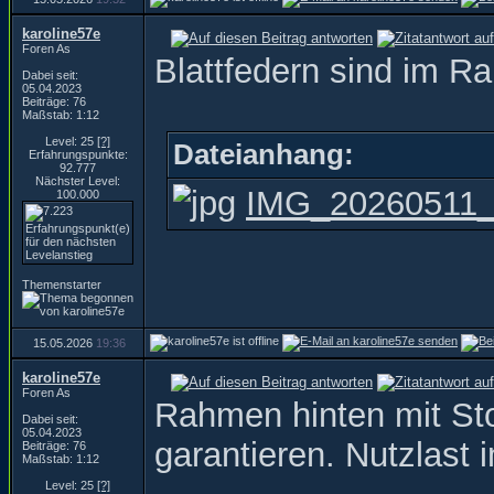
karoline57e
Foren As
Blattfedern sind im R
Dabei seit:
05.04.2023
Beiträge: 76
Maßstab: 1:12
Level: 25
[?]
Dateianhang:
Erfahrungspunkte:
92.777
Nächster Level:
IMG_20260511_1
100.000
Themenstarter
15.05.2026
19:36
karoline57e
Foren As
Rahmen hinten mit St
Dabei seit:
05.04.2023
garantieren. Nutzlast
Beiträge: 76
Maßstab: 1:12
Level: 25
[?]