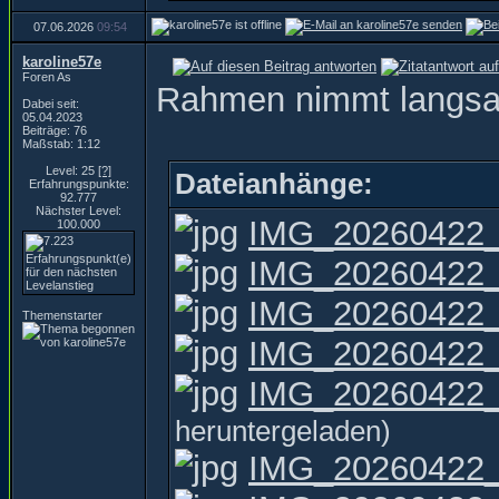
07.06.2026
09:54
karoline57e
Foren As
Rahmen nimmt langs
Dabei seit:
05.04.2023
Beiträge: 76
Maßstab: 1:12
Level: 25
[?]
Dateianhänge:
Erfahrungspunkte:
92.777
Nächster Level:
IMG_20260422_
100.000
IMG_20260422_
IMG_20260422_
Themenstarter
IMG_20260422_
IMG_20260422_1
heruntergeladen)
IMG_20260422_