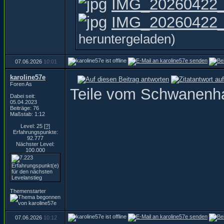
IMG_20260422_
IMG_20260422_1
heruntergeladen)
07.06.2026
10:01
karoline57e
Foren As
Teile vom Schwanenh
Dabei seit:
05.04.2023
Beiträge: 76
Maßstab: 1:12
Level: 25
[?]
Erfahrungspunkte:
92.777
Nächster Level:
100.000
Themenstarter
07.06.2026
10:12