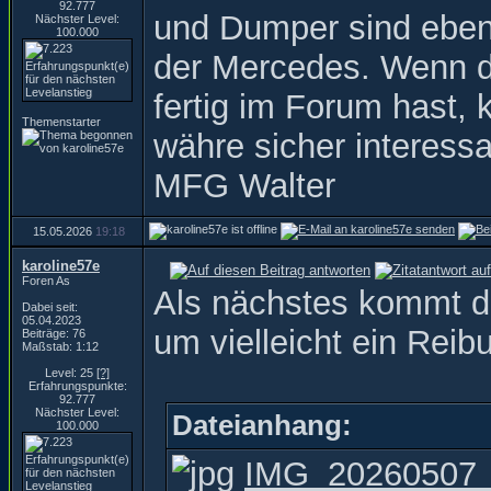
92.777
und Dumper sind ebenf
Nächster Level:
100.000
der Mercedes. Wenn du 
fertig im Forum hast, 
Themenstarter
währe sicher interess
MFG Walter
15.05.2026
19:18
karoline57e
Foren As
Als nächstes kommt di
Dabei seit:
05.04.2023
um vielleicht ein Rei
Beiträge: 76
Maßstab: 1:12
Level: 25
[?]
Erfahrungspunkte:
92.777
Nächster Level:
Dateianhang:
100.000
IMG_20260507_1