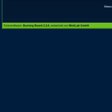
Views
Forensoftware:
Burning Board 2.3.6
, entwickelt von
WoltLab GmbH