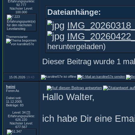
Erfahrungspunkte:
92.777
Nächster Level:
Dateianhänge:
100.000
IMG_20260318_
IMG_20260422_1
Themenstarter
heruntergeladen)
Dieser Beitrag wurde 1 mal
15.05.2026
19:43
heini
Foren As
Hallo Walter,
Dabei seit:
11.12.2005
Beiträge: 83
Level: 34
[?]
ich habe Dir eine Ema
Erfahrungspunkte:
626.220
Nächster Level:
677.567