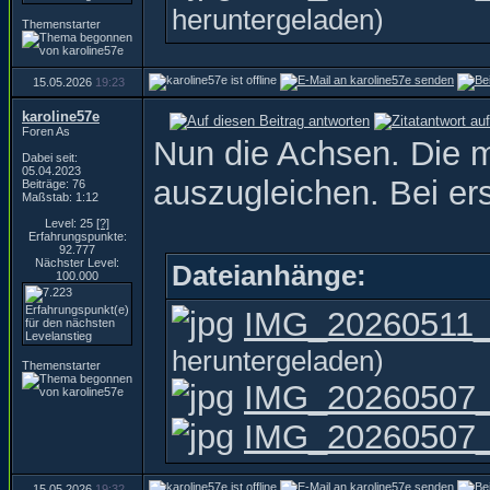
heruntergeladen)
Themenstarter
15.05.2026
19:23
karoline57e
Foren As
Nun die Achsen. Die m
Dabei seit:
05.04.2023
auszugleichen. Bei ers
Beiträge: 76
Maßstab: 1:12
Level: 25
[?]
Erfahrungspunkte:
92.777
Nächster Level:
Dateianhänge:
100.000
IMG_20260511_1
heruntergeladen)
Themenstarter
IMG_20260507_
IMG_20260507_1
15.05.2026
19:32