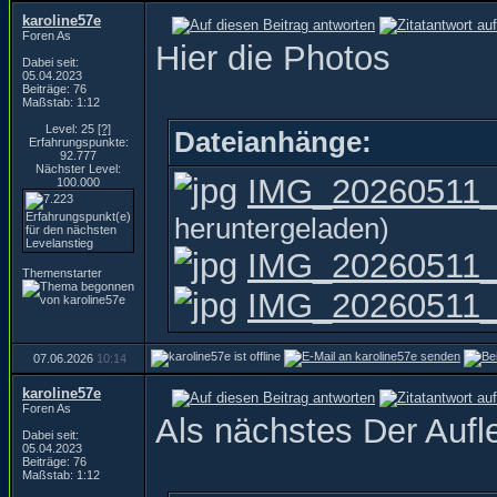
karoline57e
Foren As
Hier die Photos
Dabei seit:
05.04.2023
Beiträge: 76
Maßstab: 1:12
Level: 25
[?]
Dateianhänge:
Erfahrungspunkte:
92.777
Nächster Level:
IMG_20260511_1
100.000
heruntergeladen)
IMG_20260511_
Themenstarter
IMG_20260511_1
07.06.2026
10:14
karoline57e
Foren As
Als nächstes Der Aufl
Dabei seit:
05.04.2023
Beiträge: 76
Maßstab: 1:12