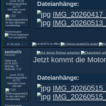
Level: 25
[?]
Dateianhänge:
Erfahrungspunkte:
92.777
Nächster Level:
IMG_20260417_
100.000
IMG_20260513_0
Themenstarter
07.06.2026
10:17
karoline57e
Foren As
Jetzt kommt die Motor
Dabei seit:
05.04.2023
Beiträge: 76
Maßstab: 1:12
Level: 25
[?]
Dateianhänge:
Erfahrungspunkte:
92.777
Nächster Level:
IMG_20260515_
100.000
IMG_20260515_
Themenstarter