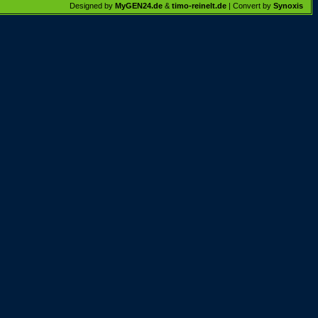
Designed by
MyGEN24.de
&
timo-reinelt.de
| Convert by
Synoxis