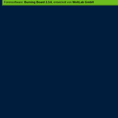
Forensoftware:
Burning Board 2.3.6
, entwickelt von
WoltLab GmbH