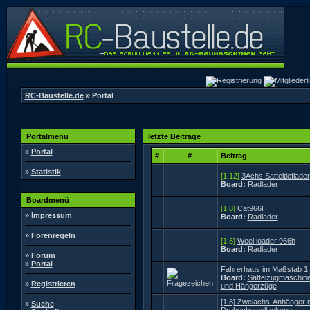
RC-Baustelle.de
» Portal
Portalmenü
letzte Beiträge
»
Portal
#
#
Beitrag
»
Statistik
[1:12]
3Achs Satteltieflader
Board:
Radlader
Boardmenü
[1:8]
Cat966H
»
Impressum
Board:
Radlader
»
Forenregeln
[1:8]
Weel loader 966h
Board:
Radlader
»
Forum
»
Portal
Fahrerhaus im Maßstab 1
Board:
Sattelzugmaschin
»
Registrieren
und Hängerzüge
[1:8] Zweiachs-Anhänger m
»
Suche