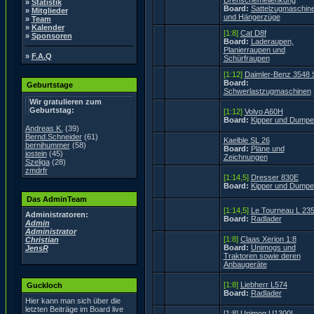
Drehschemellenkung
»
Statistik
Board:
Sattelzugmaschin
»
Mitglieder
und Hängerzüge
»
Team
»
Kalender
[1:8]
Cat D8f
»
Sponsoren
Board:
Laderaupen,
Planierraupen und
»
F.A.Q
Schürfraupen
[1:12]
Daimler-Benz 3548 
Board:
Geburtstage
Schwerlastzugmaschinen
Wir gratulieren zum
Geburtstag:
[1:12]
Volvo A60H
Board:
Kipper und Dumpe
Andreas K.
(39)
Bernd.Schneider
(61)
Kaelble SL 26
bernihummer
(58)
Board:
Pläne und
jostein
(45)
Zeichnungen
Szeliga
(28)
zmdrfr
[1:14,5]
Dresser 830E
Board:
Kipper und Dumpe
Das AdminTeam
[1:14,5]
Le Tourneau L 23
Administratoren:
Board:
Radlader
Admin
Administrator
[1:8]
Claas Xerion 1:8
Christian
Board:
Unimogs und
JensR
Traktoren sowie deren
Anbaugeräte
[1:8]
Liebherr L574
Guckloch
Board:
Radlader
Hier kann man sich über die
letzten Beiträge im Board live
[1:8] Unimog U1300L