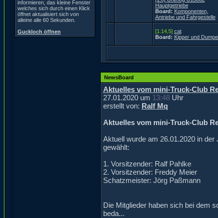
informieren, das kleine Fenster
Hauptgetriebe
welches sich durch einen Klick
Board:
Komponenten,
öffnet aktualisiert sich von
Antriebe und Fahrgestelle
alleine alle 60 Sekunden.
[1:14,5]
cat
Guckloch öffnen
Board:
Kipper und Dumpe
NewsBoard
Aktuelles vom mini-Truck-Club Re
27.01.2020 um
13:48
Uhr
erstellt von:
Ralf Mq
Aktuelles vom mini-Truck-Club Re
Aktuell wurde am 26.01.2020 in de
gewählt:
1. Vorsitzender: Ralf Pahlke
2. Vorsitzender: Freddy Meier
Schatzmeister: Jörg Paßmann
Die Mitglieder haben sich bei dem s
beda...