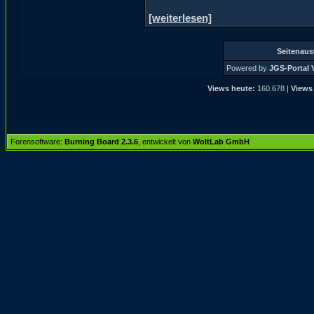
[weiterlesen]
Seitenau
Powered by
JGS-Portal V
Views heute:
160.678 |
Views
Forensoftware:
Burning Board 2.3.6
, entwickelt von
WoltLab GmbH