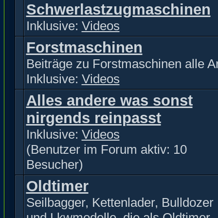
Schwerlastzugmaschinen
Inklusive:
Videos
Forstmaschinen
Beiträge zu Forstmaschinen alle Ar
Inklusive:
Videos
Alles andere was sonst
nirgends reinpasst
Inklusive:
Videos
(Benutzer im Forum aktiv: 10
Besucher)
Oldtimer
Seilbagger, Kettenlader, Bulldozer
und Lkwmodelle, die als Oldtimer