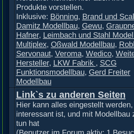
Produkte vorstellen.
Inklusive:
Bönning
,
Brand und Scal
Damitz Modellbau
,
Gewu
,
Graupn
Hafner
,
Leimbach und Stahl Model
Multiplex
,
Oßwald Modellbau
,
Rob
Servonaut
,
Veroma
,
Wedico
,
Weit
Hersteller
,
LKW Fabrik
,
SCG
Funktionsmodellbau
,
Gerd Freiter
Modellbau
Link`s zu anderen Seiten
Hier kann alles eingestellt werden
interessant ist, und mit Modellbau 
tun hat
(Benutzer im Forum aktiv: 1 Besuc