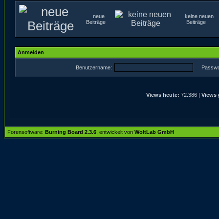
neue
keine neuen
Beiträge
Beiträge
Anmelden
Benutzername:
Passwo
Views heute:
72.386 |
Views 
Forensoftware:
Burning Board 2.3.6
, entwickelt von
WoltLab GmbH