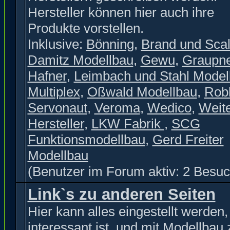
Hersteller können hier auch ihre
Produkte vorstellen.
Inklusive:
Bönning
,
Brand und Scal
Damitz Modellbau
,
Gewu
,
Graupn
Hafner
,
Leimbach und Stahl Model
Multiplex
,
Oßwald Modellbau
,
Rob
Servonaut
,
Veroma
,
Wedico
,
Weit
Hersteller
,
LKW Fabrik
,
SCG
Funktionsmodellbau
,
Gerd Freiter
Modellbau
(Benutzer im Forum aktiv: 2 Besuc
Link`s zu anderen Seiten
Hier kann alles eingestellt werden
interessant ist, und mit Modellbau 